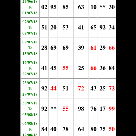
25/06/18
02
95
85
63
10
**
30
To
01/07/18
02/07/18
51
20
53
41
65
92
34
To
08/07/18
09/07/18
28
69
69
39
61
29
66
To
15/07/18
16/07/18
41
45
55
25
66
36
84
To
22/07/18
23/07/18
92
44
51
72
43
25
72
To
29/07/18
30/07/18
92
**
55
98
76
17
99
To
05/08/18
06/08/18
84
40
78
64
80
75
50
To
12/08/18