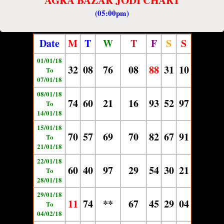
(05:00pm)
Date
M
T
W
T
F
S
S
01/01/18
32
08
76
08
88
31
10
To
07/01/18
08/01/18
74
60
21
16
93
52
97
To
14/01/18
15/01/18
70
57
69
70
82
67
91
To
21/01/18
22/01/18
60
40
97
29
54
30
21
To
28/01/18
29/01/18
11
74
**
67
45
29
04
To
04/02/18