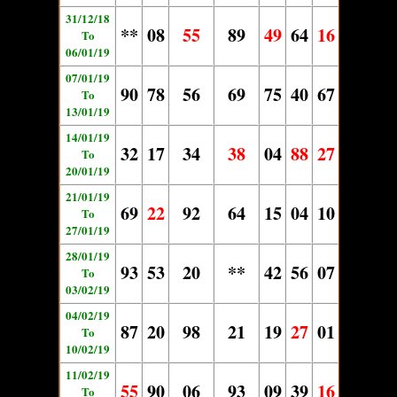
31/12/18
**
08
55
89
49
64
16
To
06/01/19
07/01/19
90
78
56
69
75
40
67
To
13/01/19
14/01/19
32
17
34
38
04
88
27
To
20/01/19
21/01/19
69
22
92
64
15
04
10
To
27/01/19
28/01/19
93
53
20
**
42
56
07
To
03/02/19
04/02/19
87
20
98
21
19
27
01
To
10/02/19
11/02/19
55
90
06
93
09
39
16
To