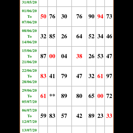
31/05/20
01/06/20
50
76
30
76
90
94
73
To
07/06/20
08/06/20
32
85
26
64
52
34
46
To
14/06/20
15/06/20
87
00
04
38
26
53
47
To
21/06/20
22/06/20
83
41
79
47
32
61
97
To
28/06/20
29/06/20
61
**
89
80
65
00
72
To
05/07/20
06/07/20
59
83
57
42
89
23
33
To
12/07/20
13/07/20