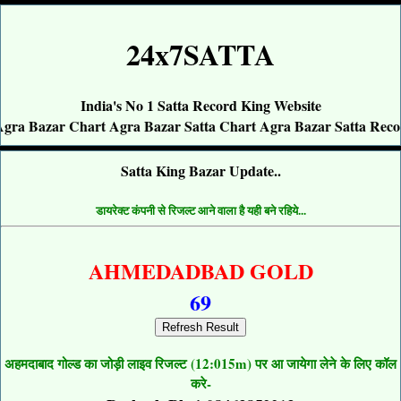
24x7SATTA
India's No 1 Satta Record King Website
zar Chart Agra Bazar Satta Chart Agra Bazar Satta Record Agra
Satta King Bazar Update..
डायरेक्ट कंपनी से रिजल्ट आने वाला है यही बने रहिये...
AHMEDADBAD GOLD
69
Refresh Result
अहमदाबाद गोल्ड का जोड़ी लाइव रिजल्ट (12:015m) पर आ जायेगा लेने के लिए कॉल
करे-