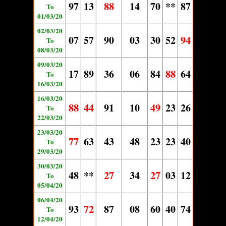
97
13
88
14
70
**
87
To
01/03/20
02/03/20
07
57
90
03
30
52
94
To
08/03/20
09/03/20
17
89
36
06
84
88
64
To
16/03/20
16/03/20
88
44
91
10
49
23
26
To
22/03/20
23/03/20
77
63
43
48
23
23
40
To
29/03/20
30/03/20
48
**
27
34
27
03
12
To
05/04/20
06/04/20
93
72
87
08
60
40
74
To
12/04/20