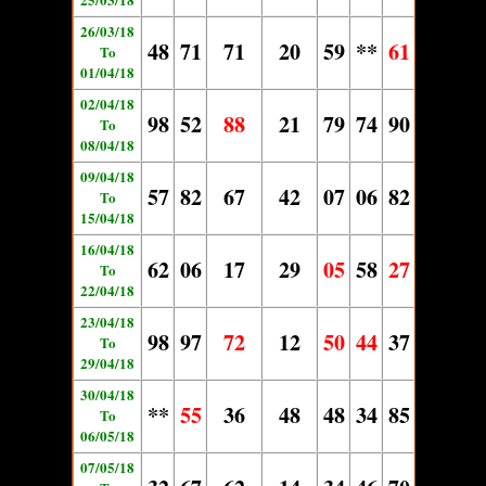
26/03/18
48
71
71
20
59
**
61
To
01/04/18
02/04/18
98
52
88
21
79
74
90
To
08/04/18
09/04/18
57
82
67
42
07
06
82
To
15/04/18
16/04/18
62
06
17
29
05
58
27
To
22/04/18
23/04/18
98
97
72
12
50
44
37
To
29/04/18
30/04/18
**
55
36
48
48
34
85
To
06/05/18
07/05/18