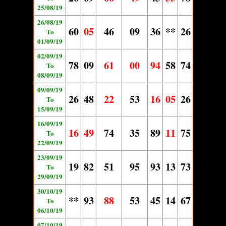
25/08/19
26/08/19
60
05
46
09
36
**
26
To
01/09/19
02/09/19
78
09
61
00
94
58
74
To
08/09/19
09/09/19
26
48
22
53
16
05
26
To
15/09/19
16/09/19
16
49
74
35
89
11
75
To
22/09/19
23/09/19
19
82
51
95
93
13
73
To
29/09/19
30/10/19
**
93
88
53
45
14
67
To
06/10/19
07/10/19