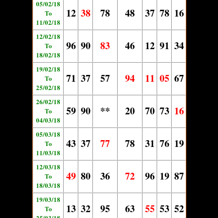
05/02/18
12
38
78
48
37
78
16
To
11/02/18
12/02/18
96
90
83
46
12
91
34
To
18/02/18
19/02/18
71
37
57
94
11
05
67
To
25/02/18
26/02/18
59
90
**
20
70
73
16
To
04/03/18
05/03/18
43
37
77
78
31
76
19
To
11/03/18
12/03/18
49
80
36
72
96
19
87
To
18/03/18
19/03/18
13
32
95
63
55
53
52
To
25/03/18