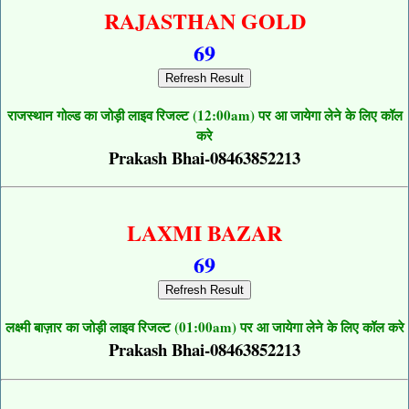
RAJASTHAN GOLD
69
Refresh Result
राजस्थान गोल्ड का जोड़ी लाइव रिजल्ट (12:00am) पर आ जायेगा लेने के लिए कॉल
करे
Prakash Bhai-08463852213
LAXMI BAZAR
69
Refresh Result
लक्ष्मी बाज़ार का जोड़ी लाइव रिजल्ट (01:00am) पर आ जायेगा लेने के लिए कॉल करे
Prakash Bhai-08463852213