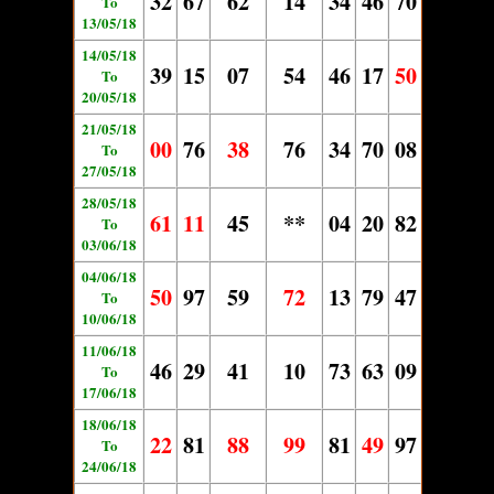
32
67
62
14
34
46
70
To
13/05/18
14/05/18
39
15
07
54
46
17
50
To
20/05/18
21/05/18
00
76
38
76
34
70
08
To
27/05/18
28/05/18
61
11
45
**
04
20
82
To
03/06/18
04/06/18
50
97
59
72
13
79
47
To
10/06/18
11/06/18
46
29
41
10
73
63
09
To
17/06/18
18/06/18
22
81
88
99
81
49
97
To
24/06/18