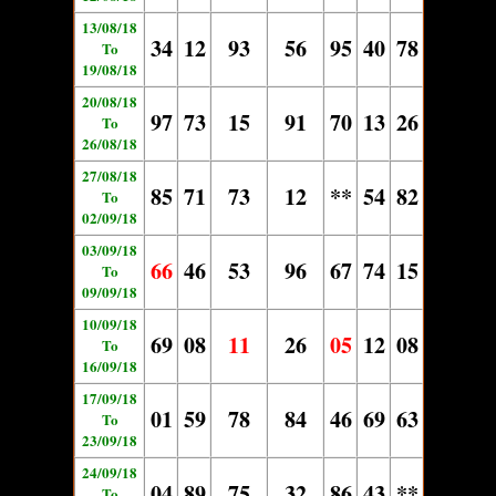
13/08/18
34
12
93
56
95
40
78
To
19/08/18
20/08/18
97
73
15
91
70
13
26
To
26/08/18
27/08/18
85
71
73
12
**
54
82
To
02/09/18
03/09/18
66
46
53
96
67
74
15
To
09/09/18
10/09/18
69
08
11
26
05
12
08
To
16/09/18
17/09/18
01
59
78
84
46
69
63
To
23/09/18
24/09/18
04
89
75
32
86
43
**
To