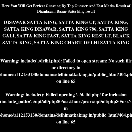
Here You Will Get Perfect Guessing By Top Guesser And Fast Matka Result of
Dhanlaxmi Bazar Satta king result
DISAWAR SATTA KING, SATTA KING UP, SATTA KING,
SATTA KING DISAWAR, SATTA KING 786, SATTA KING
GALI, SATTA KING FAST, SATTA KING RESULT, BLACK
SATTA KING, SATTA KING CHART, DELHI SATTA KING
Warning
: include(../delhi.php): Failed to open stream: No such file
or directory in
/home/u112153130/domains/delhimatkaking.in/public_html/404.p
on line
65
Warning
: include(): Failed opening '../delhi.php' for inclusion
(include_path='.:/opt/alt/php80/usr/share/pear:/opt/alt/php80/usr/
in
/home/u112153130/domains/delhimatkaking.in/public_html/404.p
on line
65