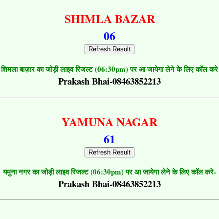
SHIMLA BAZAR
06
Refresh Result
शिमला बाज़ार का जोड़ी लाइव रिजल्ट (06:30pm) पर आ जायेगा लेने के लिए कॉल करे
Prakash Bhai-08463852213
YAMUNA NAGAR
61
Refresh Result
यमुना नगर का जोड़ी लाइव रिजल्ट (06:30pm) पर आ जायेगा लेने के लिए कॉल करे-
Prakash Bhai-08463852213