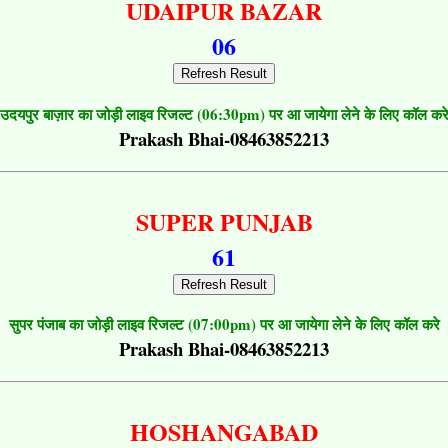
UDAIPUR BAZAR
06
Refresh Result
उदयपुर बाज़ार का जोड़ी लाइव रिजल्ट (06:30pm) पर आ जायेगा लेने के लिए कॉल कर
Prakash Bhai-08463852213
SUPER PUNJAB
61
Refresh Result
सुपर पंजाब का जोड़ी लाइव रिजल्ट (07:00pm) पर आ जायेगा लेने के लिए कॉल करे
Prakash Bhai-08463852213
HOSHANGABAD