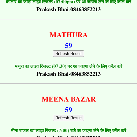
बैंगलोर का जोड़ी लाइव रिजल्ट (07:00pm) पर आ जायेगा लेने के लिए कॉल करे
Prakash Bhai-08463852213
MATHURA
59
Refresh Result
मथुरा का लाइव रिजल्ट (07:30) पर आ जाएगा लेने के लिए कॉल करें
Prakash Bhai-08463852213
MEENA BAZAR
59
Refresh Result
मीना बाजार का लाइव रिजल्ट (7:00) बजे आ जाएगा लेने के लिए कॉल करें