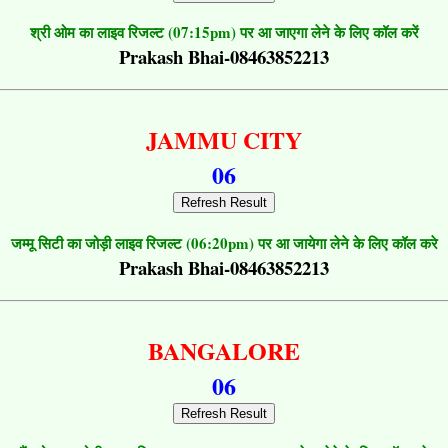
श्री ओम का लाइव रिजल्ट (07:15pm) पर आ जाएगा लेने के लिए कॉल करें
Prakash Bhai-08463852213
JAMMU CITY
06
Refresh Result
जम्मू सिटी का जोड़ी लाइव रिजल्ट (06:20pm) पर आ जायेगा लेने के लिए कॉल करे
Prakash Bhai-08463852213
BANGALORE
06
Refresh Result