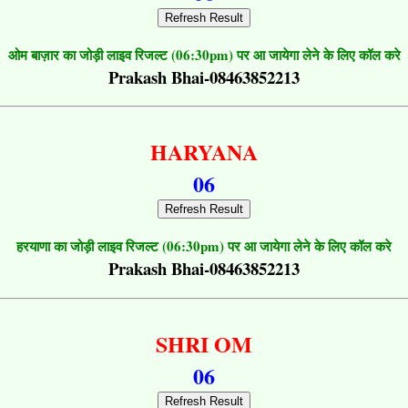
Refresh Result
ओम बाज़ार का जोड़ी लाइव रिजल्ट (06:30pm) पर आ जायेगा लेने के लिए कॉल करे
Prakash Bhai-08463852213
HARYANA
06
Refresh Result
हरयाणा का जोड़ी लाइव रिजल्ट (06:30pm) पर आ जायेगा लेने के लिए कॉल करे
Prakash Bhai-08463852213
SHRI OM
06
Refresh Result