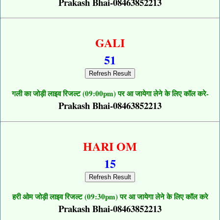
Prakash Bhai-08463852213
GALI
51
Refresh Result
गली का जोड़ी लाइव रिजल्ट (09:00pm) पर आ जायेगा लेने के लिए कॉल करे-
Prakash Bhai-08463852213
HARI OM
15
Refresh Result
हरी ओम जोड़ी लाइव रिजल्ट (09:30pm) पर आ जायेगा लेने के लिए कॉल करे
Prakash Bhai-08463852213