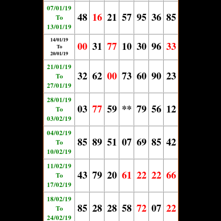
07/01/19
48
16
21
57
95
36
85
To
13/01/19
14/01/19
00
31
77
10
30
96
33
To
20/01/19
21/01/19
32
62
00
73
60
90
23
To
27/01/19
28/01/19
03
77
59
**
79
56
12
To
03/02/19
04/02/19
85
89
51
07
69
85
42
To
10/02/19
11/02/19
43
79
20
61
22
22
66
To
17/02/19
18/02/19
85
28
28
58
72
07
22
To
24/02/19