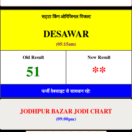
सट्टा किंग ओरिजिनल रिजल्ट
DESAWAR
(05:15am)
Old Result
New Result
51
**
फर्जी वेबसाइट से सावधान रहे!
JODHPUR BAZAR JODI CHART
(09:00pm)