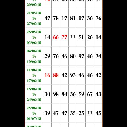
20/05/18
21/05/18
47
78
17
81
07
36
76
To
27/05/18
28/05/18
14
66
77
**
51
26
14
To
03/06/18
04/06/18
29
76
46
80
97
46
34
To
10/06/18
11/06/18
16
88
42
93
46
46
42
To
17/06/18
18/06/18
30
98
84
36
59
67
43
To
24/06/18
25/06/18
39
47
47
35
25
**
45
To
01/07/18
02/07/18