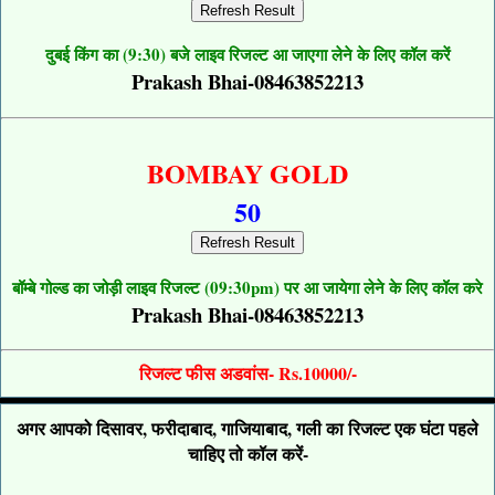
Refresh Result
दुबई किंग का (9:30) बजे लाइव रिजल्ट आ जाएगा लेने के लिए कॉल करें
Prakash Bhai-08463852213
BOMBAY GOLD
50
Refresh Result
बॉम्बे गोल्ड का जोड़ी लाइव रिजल्ट (09:30pm) पर आ जायेगा लेने के लिए कॉल करे
Prakash Bhai-08463852213
रिजल्ट फीस अडवांस- Rs.10000/-
अगर आपको दिसावर, फरीदाबाद, गाजियाबाद, गली का रिजल्ट एक घंटा पहले
चाहिए तो कॉल करें-