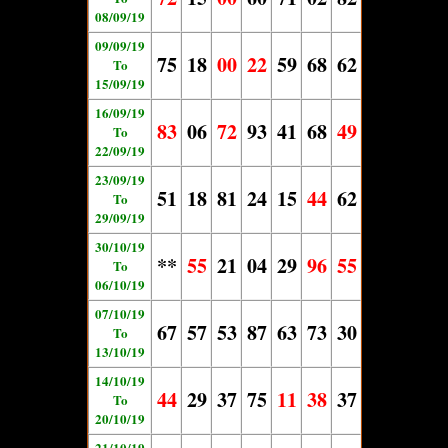
08/09/19
09/09/19
75
18
00
22
59
68
62
To
15/09/19
16/09/19
83
06
72
93
41
68
49
To
22/09/19
23/09/19
51
18
81
24
15
44
62
To
29/09/19
30/10/19
**
55
21
04
29
96
55
To
06/10/19
07/10/19
67
57
53
87
63
73
30
To
13/10/19
14/10/19
44
29
37
75
11
38
37
To
20/10/19
21/10/19