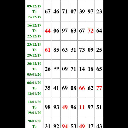
09/12/19
67
46
71
07
39
97
23
To
15/12/19
16/12/19
44
06
97
63
67
72
64
To
22/12/19
23/12/19
61
85
63
31
73
09
25
To
29/12/19
30/12/19
26
**
09
71
14
18
65
To
05/01/20
06/01/20
35
41
69
08
66
62
77
To
12/01/20
13/01/20
98
93
49
96
11
97
51
To
19/01/20
20/01/20
31
92
94
53
49
17
43
To