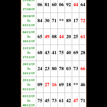
06
81
60
06
92
44
64
To
27/10/19
28/10/19
84
30
71
**
89
17
72
To
03/11/19
04/11/19
65
49
08
44
20
25
61
To
10/11/19
11/11/19
68
43
41
75
40
69
28
To
17/11/19
18/11/19
24
23
80
78
03
73
66
To
24/11/19
25/11/19
09
27
16
69
18
**
46
To
01/12/19
02/12/19
75
45
73
61
42
47
71
To
08/12/19