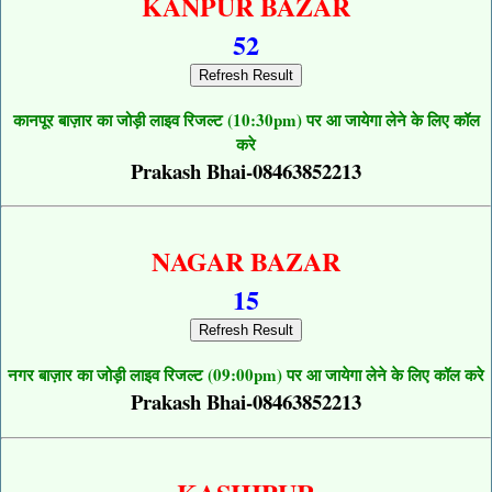
KANPUR BAZAR
52
Refresh Result
कानपूर बाज़ार का जोड़ी लाइव रिजल्ट (10:30pm) पर आ जायेगा लेने के लिए कॉल
करे
Prakash Bhai-08463852213
NAGAR BAZAR
15
Refresh Result
नगर बाज़ार का जोड़ी लाइव रिजल्ट (09:00pm) पर आ जायेगा लेने के लिए कॉल करे
Prakash Bhai-08463852213