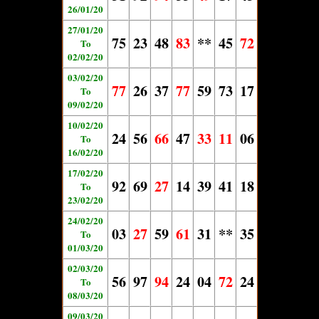
26/01/20
27/01/20
75
23
48
83
**
45
72
To
02/02/20
03/02/20
77
26
37
77
59
73
17
To
09/02/20
10/02/20
24
56
66
47
33
11
06
To
16/02/20
17/02/20
92
69
27
14
39
41
18
To
23/02/20
24/02/20
03
27
59
61
31
**
35
To
01/03/20
02/03/20
56
97
94
24
04
72
24
To
08/03/20
09/03/20