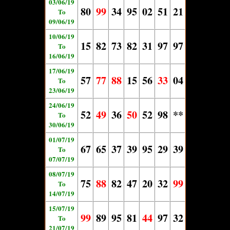
03/06/19
80
99
34
95
02
51
21
To
09/06/19
10/06/19
15
82
73
82
31
97
97
To
16/06/19
17/06/19
57
77
88
15
56
33
04
To
23/06/19
24/06/19
52
49
36
50
52
98
**
To
30/06/19
01/07/19
67
65
37
39
95
29
39
To
07/07/19
08/07/19
75
88
82
47
20
32
99
To
14/07/19
15/07/19
99
89
95
81
44
97
32
To
21/07/19