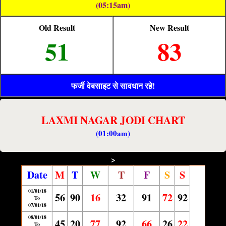
(05:15am)
Old Result
New Result
51
83
फर्जी वेबसाइट से सावधान रहे!
LAXMI NAGAR JODI CHART
(01:00am)
>
Date
M
T
W
T
F
S
S
01/01/18
56
90
16
32
91
72
92
To
07/01/18
08/01/18
45
20
77
92
66
26
22
To