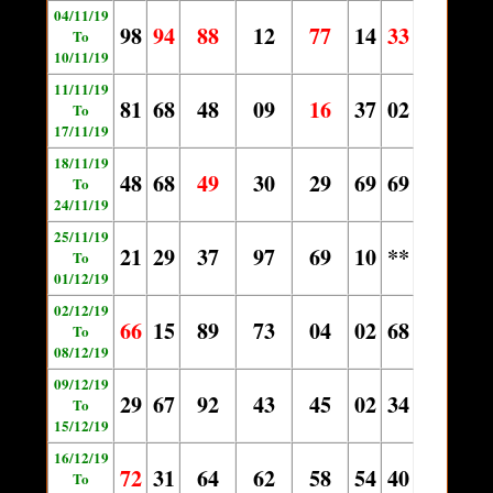
04/11/19
98
94
88
12
77
14
33
To
10/11/19
11/11/19
81
68
48
09
16
37
02
To
17/11/19
18/11/19
48
68
49
30
29
69
69
To
24/11/19
25/11/19
21
29
37
97
69
10
**
To
01/12/19
02/12/19
66
15
89
73
04
02
68
To
08/12/19
09/12/19
29
67
92
43
45
02
34
To
15/12/19
16/12/19
72
31
64
62
58
54
40
To