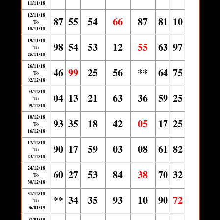
11/11/18
12/11/18
87
55
54
66
87
81
10
To
18/11/18
19/11/18
98
54
53
12
55
63
97
To
25/11/18
26/11/18
46
99
25
56
**
64
75
To
02/12/18
03/12/18
04
13
21
63
36
59
25
To
09/12/18
10/12/18
93
35
18
42
05
17
25
To
16/12/18
17/12/18
90
17
59
03
08
61
82
To
23/12/18
24/12/18
60
27
53
84
38
70
32
To
30/12/18
31/12/18
**
34
35
93
10
90
72
To
06/01/19
07/01/19