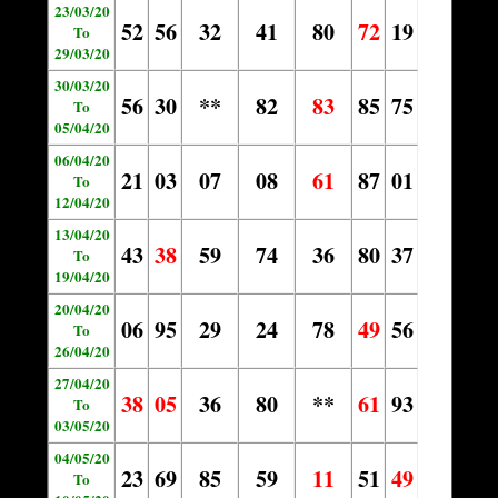
23/03/20
52
56
32
41
80
72
19
To
29/03/20
30/03/20
56
30
**
82
83
85
75
To
05/04/20
06/04/20
21
03
07
08
61
87
01
To
12/04/20
13/04/20
43
38
59
74
36
80
37
To
19/04/20
20/04/20
06
95
29
24
78
49
56
To
26/04/20
27/04/20
38
05
36
80
**
61
93
To
03/05/20
04/05/20
23
69
85
59
11
51
49
To