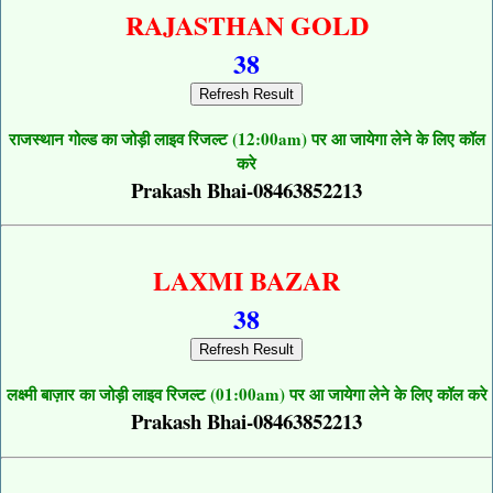
RAJASTHAN GOLD
38
Refresh Result
राजस्थान गोल्ड का जोड़ी लाइव रिजल्ट (12:00am) पर आ जायेगा लेने के लिए कॉल
करे
Prakash Bhai-08463852213
LAXMI BAZAR
38
Refresh Result
लक्ष्मी बाज़ार का जोड़ी लाइव रिजल्ट (01:00am) पर आ जायेगा लेने के लिए कॉल करे
Prakash Bhai-08463852213