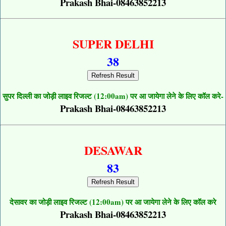
Prakash Bhai-08463852213
SUPER DELHI
38
Refresh Result
सुपर दिल्ली का जोड़ी लाइव रिजल्ट (12:00am) पर आ जायेगा लेने के लिए कॉल करे-
Prakash Bhai-08463852213
DESAWAR
83
Refresh Result
देसावर का जोड़ी लाइव रिजल्ट (12:00am) पर आ जायेगा लेने के लिए कॉल करे
Prakash Bhai-08463852213