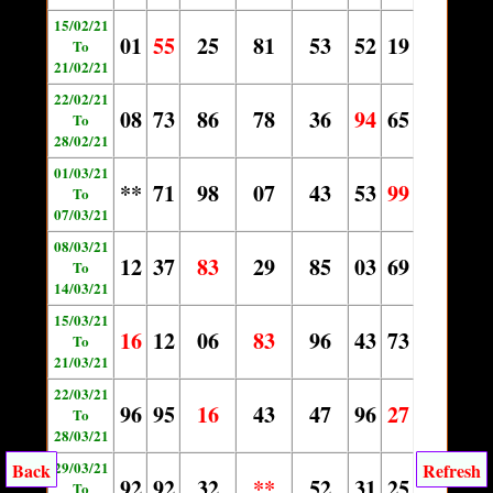
15/02/21
01
55
25
81
53
52
19
To
21/02/21
22/02/21
08
73
86
78
36
94
65
To
28/02/21
01/03/21
**
71
98
07
43
53
99
To
07/03/21
08/03/21
12
37
83
29
85
03
69
To
14/03/21
15/03/21
16
12
06
83
96
43
73
To
21/03/21
22/03/21
96
95
16
43
47
96
27
To
28/03/21
29/03/21
Back
Refresh
92
92
32
**
52
31
25
To