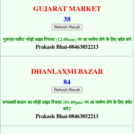
GUJARAT MARKET
38
Refresh Result
गुजरात मार्केट जोड़ी लाइव रिजल्ट (12:00am) पर आ जायेगा लेने के लिए कॉल करे
Prakash Bhai-08463852213
DHANLAXMI BAZAR
84
Refresh Result
धनलक्ष्मी बाज़ार का जोड़ी लाइव रिजल्ट (01:00pm) पर आ जायेगा लेने के लिए कॉल
करे2
Prakash Bhai-08463852213