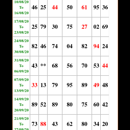
10/08/20
46
25
44
50
61
95
36
To
16/08/20
17/08/20
25
79
30
75
27
02
69
To
23/08/20
24/08/20
82
46
74
04
82
94
24
To
30/08/20
31/08/20
43
**
68
56
70
53
44
To
06/09/20
07/09/20
33
13
79
95
89
49
48
To
13/09/20
14/09/20
89
52
89
80
75
60
42
To
20/09/20
21/09/20
73
88
43
62
80
34
20
To
27/09/20