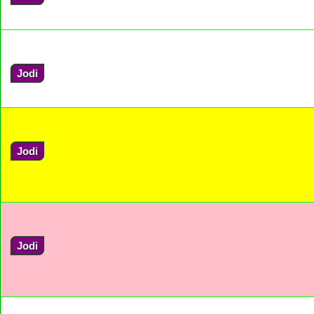
Jodi
Jodi
Jodi