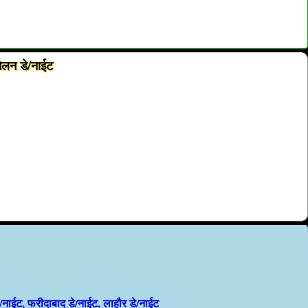
मिलन डे/नाईट
े/नाईट, फरीदाबाद डे/नाईट, लाहौर डे/नाईट