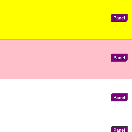
Panel
Panel
Panel
Panel