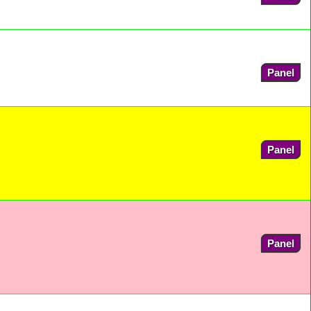
Panel
Panel
Panel