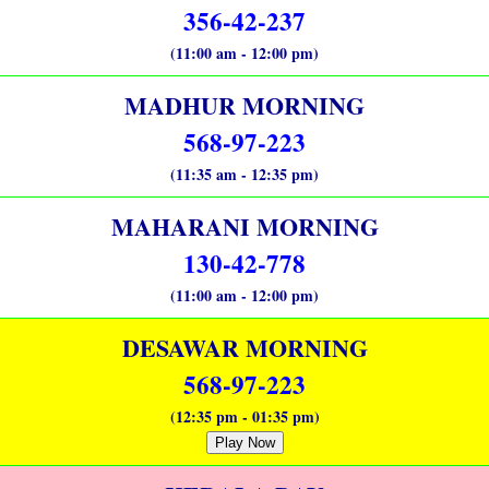
356-42-237
(11:00 am - 12:00 pm)
MADHUR MORNING
568-97-223
(11:35 am - 12:35 pm)
MAHARANI MORNING
130-42-778
(11:00 am - 12:00 pm)
DESAWAR MORNING
568-97-223
(12:35 pm - 01:35 pm)
Play Now