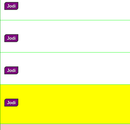
Jodi
Jodi
Jodi
Jodi