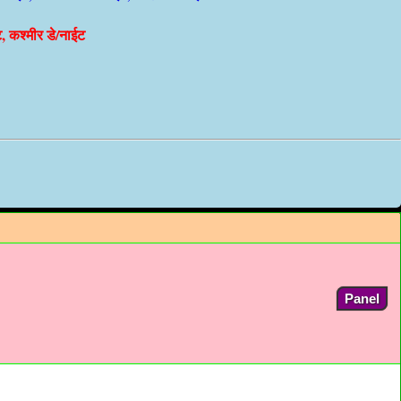
ट, कश्मीर डे/नाईट
Panel