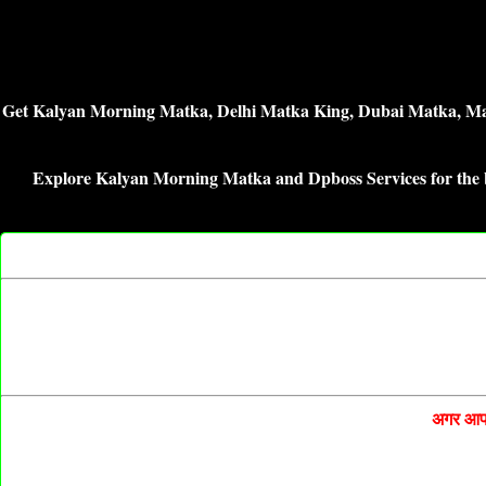
Get Kalyan Morning Matka, Delhi Matka King, Dubai Matka, Ma
Explore Kalyan Morning Matka and Dpboss Services for the
अगर आप 