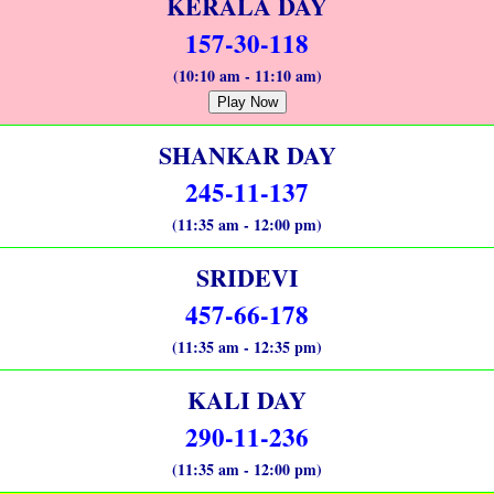
KERALA DAY
157-30-118
(10:10 am - 11:10 am)
Play Now
SHANKAR DAY
245-11-137
(11:35 am - 12:00 pm)
SRIDEVI
457-66-178
(11:35 am - 12:35 pm)
KALI DAY
290-11-236
(11:35 am - 12:00 pm)