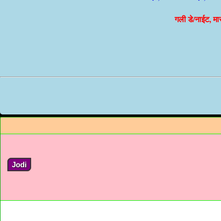
गली डे/नाईट, मार
Jodi