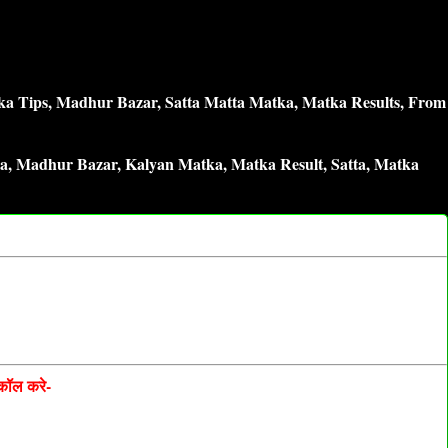
a Tips, Madhur Bazar, Satta Matta Matka, Matka Results, From
a, Madhur Bazar, Kalyan Matka, Matka Result, Satta, Matka
कॉल करे-