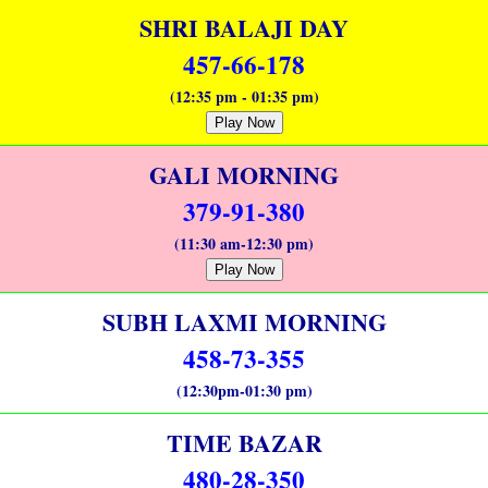
SHRI BALAJI DAY
457-66-178
(12:35 pm - 01:35 pm)
Play Now
GALI MORNING
379-91-380
(11:30 am-12:30 pm)
Play Now
SUBH LAXMI MORNING
458-73-355
(12:30pm-01:30 pm)
TIME BAZAR
480-28-350