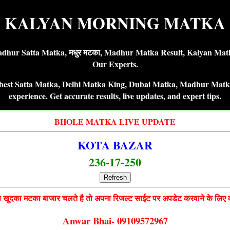
KALYAN MORNING MATKA
dhur Satta Matka, मधुर मटका, Madhur Matka Result, Kalyan Matk
Our Experts.
 best Satta Matka, Delhi Matka King, Dubai Matka, Madhur Matk
experience. Get accurate results, live updates, and expert tips.
BHOLE MATKA LIVE UPDATE
KOTA BAZAR
236-17-250
Refresh
खुदका मटका बाजार चलते है तो अपना रिजल्ट साईट पर अपडेट करवाने के लिए 
Anwar Bhai- 09109572967