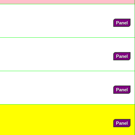
Panel
Panel
Panel
Panel