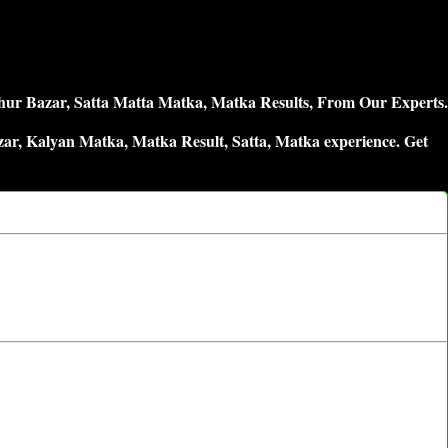
ur Bazar, Satta Matta Matka, Matka Results, From Our Experts.
r, Kalyan Matka, Matka Result, Satta, Matka experience. Get