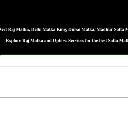
Get Raj Matka, Delhi Matka King, Dubai Matka, Madhur Satta M
Explore Raj Matka and Dpboss Services for the best Satta M