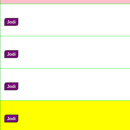
Jodi
Jodi
Jodi
Jodi