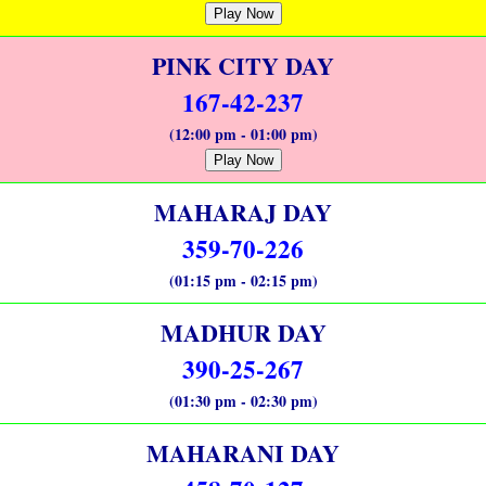
Play Now
PINK CITY DAY
167-42-237
(12:00 pm - 01:00 pm)
Play Now
MAHARAJ DAY
359-70-226
(01:15 pm - 02:15 pm)
MADHUR DAY
390-25-267
(01:30 pm - 02:30 pm)
MAHARANI DAY