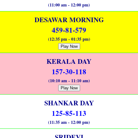
(11:00 am - 12:00 pm)
DESAWAR MORNING
459-81-579
(12:35 pm - 01:35 pm)
Play Now
KERALA DAY
157-30-118
(10:10 am - 11:10 am)
Play Now
SHANKAR DAY
125-85-113
(11:35 am - 12:00 pm)
SRIDEVI