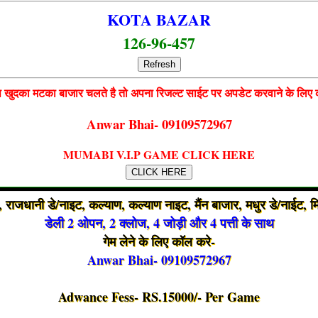
KOTA BAZAR
126-96-457
Refresh
खुदका मटका बाजार चलते है तो अपना रिजल्ट साईट पर अपडेट करवाने के लिए 
Anwar Bhai- 09109572967
MUMABI V.I.P GAME CLICK HERE
CLICK HERE
 राजधानी डे/नाइट, कल्याण, कल्याण नाइट, मैंन बाजार, मधुर डे/नाईट, 
डेली 2 ओपन, 2 क्लोज, 4 जोड़ी और 4 पत्ती के साथ
गेम लेने के लिए कॉल करे-
Anwar Bhai- 09109572967
Adwance Fess- RS.15000/- Per Game