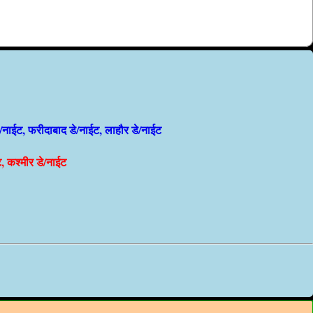
े/नाईट, फरीदाबाद डे/नाईट, लाहौर डे/नाईट
ट, कश्मीर डे/नाईट