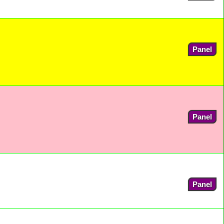
Panel
Panel
Panel