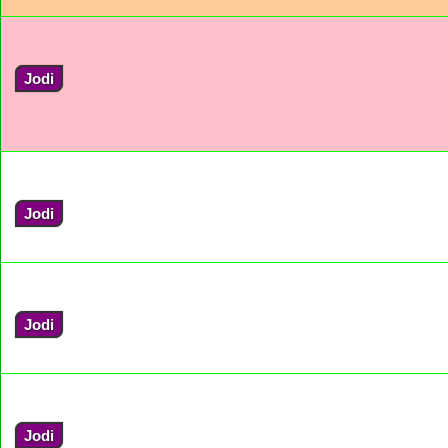
Jodi
Jodi
Jodi
Jodi