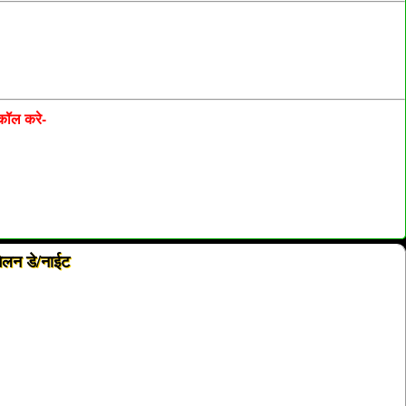
कॉल करे-
मिलन डे/नाईट